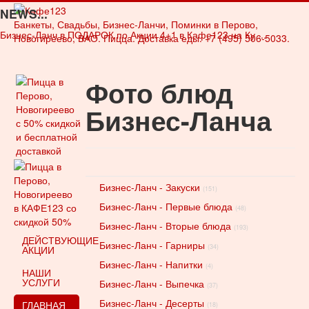
NEWS...
Банкеты, Свадьбы, Бизнес-Ланчи, Поминки в Перово,
Бизнес-Ланч в ПОДАРОК по Акции 4+1 в Кафе123 на Ку ...
Новогиреево, ВАО. Пицца. Доставка еды. +7 (495) 506-5033.
Фото блюд
Бизнес-Ланча
Бизнес-Ланч - Закуски
(151)
Бизнес-Ланч - Первые блюда
(48)
Бизнес-Ланч - Вторые блюда
(193)
ДЕЙСТВУЮЩИЕ
Бизнес-Ланч - Гарниры
(34)
АКЦИИ
Бизнес-Ланч - Напитки
(4)
НАШИ
УСЛУГИ
Бизнес-Ланч - Выпечка
(37)
Бизнес-Ланч - Десерты
ГЛАВНАЯ
(18)