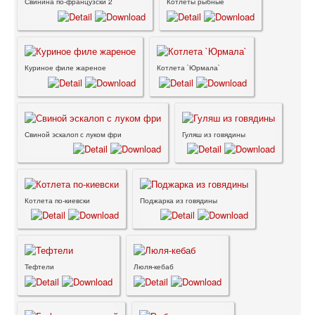
Свинина по-французски 2
Котлеты рыбные
Куриное филе жареное
Котлета `Юрмала`
Свиной эскалоп с луком фри
Гуляш из говядины
Котлета по-киевски
Поджарка из говядины
Тефтели
Люля-кебаб