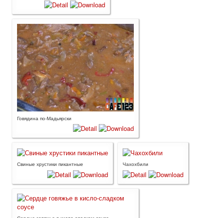
Говядина по-Мадьярски
Свиные хрустики пикантные
Чахохбили
Сердце говяжье в кисло-сладком соусе