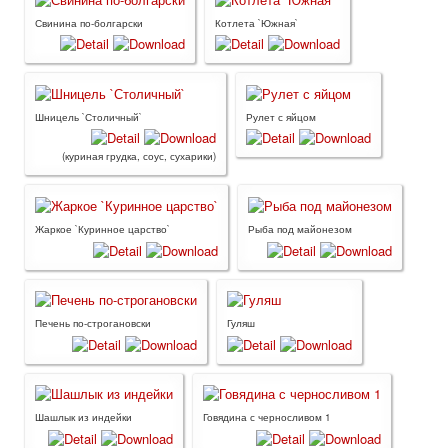
Свинина по-болгарски
Котлета `Южная`
Шницель `Столичный`
Рулет с яйцом
(куриная грудка, соус, сухарики)
Жаркое `Куринное царство`
Рыба под майонезом
Печень по-строгановски
Гуляш
Шашлык из индейки
Говядина с черносливом 1