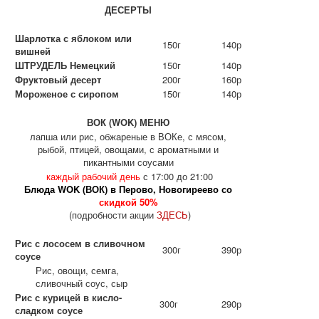
ДЕСЕРТЫ
Шарлотка с яблоком или
150г
140р
вишней
ШТРУДЕЛЬ Немецкий
150г
140р
Фруктовый десерт
200г
160р
Мороженое с сиропом
150г
140р
ВОК (WOK) МЕНЮ
лапша или рис, обжареные в ВОКе, с мясом,
рыбой, птицей, овощами, с ароматными и
пикантными соусами
каждый рабочий день
с 17:00 до 21:00
Блюда WOK (ВОК) в Перово, Новогиреево со
скидкой 50%
(подробности акции
ЗДЕСЬ
)
Рис с лососем в сливочном
300г
390р
соусе
Рис, овощи, семга,
сливочный соус, сыр
Рис с курицей в кисло-
300г
290р
сладком соусе