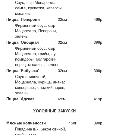
Соус, сыр Моцарелла,
семга, креветки, каперсы,
маслины
Пицца `Пеперони`
32см
469р
Фирменный соус, сыр
Моцарелла, Пеперони,
зелень
Пицца `Овощная`
32см
399р
Фирменный соус, сыр
Моцарелла, грибы, лук,
помидоры, болгарский
перец, маслины, зелень
Пицца `Рябушка`
32см
399р
Соус сливочный,
Моцарелла, курица, ананас
консервир., сладкий перец,
зелень
Пицца `Адская`
32см
419р
ХОЛОДНЫЕ ЗАКУСКИ
Мясные копчености
150г
390р
Говядина в/к, бекон свиной,
колбаса с/к