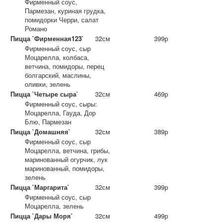
Фирменный соус,
Пармезан, куриная грудка,
помидорки Черри, салат
Романо
Пицца `Фирменная123`
32см
399р
Фирменный соус, сыр
Моцарелла, колбаса,
ветчина, помидоры, перец
болгарский, маслины,
оливки, зелень
Пицца `Четыре сыра`
32см
469р
Фирменный соус, сыры:
Моцарелла, Гауда, Дор
Блю, Пармезан
Пицца `Домашняя`
32см
389р
Фирменный соус, сыр
Моцарелла, ветчина, грибы,
маринованный огурчик, лук
маринованный, помидоры,
зелень
Пицца `Маргарита`
32см
399р
Фирменный соус, сыр
Моцарелла, зелень
Пицца `Дары Моря`
32см
499р