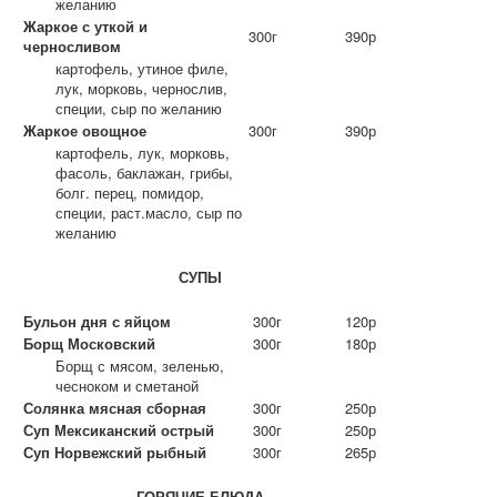
желанию
Жаркое с уткой и
300г
390р
черносливом
картофель, утиное филе,
лук, морковь, чернослив,
специи, сыр по желанию
Жаркое овощное
300г
390р
картофель, лук, морковь,
фасоль, баклажан, грибы,
болг. перец, помидор,
специи, раст.масло, сыр по
желанию
СУПЫ
Бульон дня с яйцом
300г
120р
Борщ Московский
300г
180р
Борщ с мясом, зеленью,
чесноком и сметаной
Солянка мясная сборная
300г
250р
Суп Мексиканский острый
300г
250р
Суп Норвежский рыбный
300г
265р
ГОРЯЧИЕ БЛЮДА