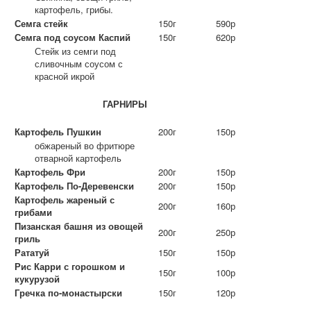
картофель, грибы.
Семга стейк
150г
590р
Семга под соусом Каспий
150г
620р
Стейк из семги под
сливочным соусом с
красной икрой
ГАРНИРЫ
Картофель Пушкин
200г
150р
обжареный во фритюре
отварной картофель
Картофель Фри
200г
150р
Картофель По-Деревенски
200г
150р
Картофель жареный с
200г
160р
грибами
Пизанская башня из овощей
200г
250р
гриль
Рататуй
150г
150р
Рис Карри с горошком и
150г
100р
кукурузой
Гречка по-монастырски
150г
120р