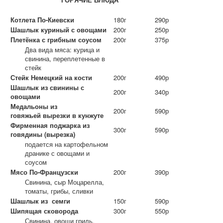
Котлета По-Киевски
180г
290р
Шашлык куриный с овощами
200г
250р
Плетёнка с грибным соусом
200г
375р
Два вида мяса: курица и
свинина, переплетенные в
стейк
Стейк Немецкий на кости
200г
490р
Шашлык из свинины с
200г
340р
овощами
Медальоны из
200г
590р
говяжьей вырезки в кунжуте
Фирменная поджарка из
300г
590р
говядины (вырезка)
подается на картофельном
дранике с овощами и
соусом
Мясо По-Французски
200г
390р
Свинина, сыр Моцарелла,
томаты, грибы, сливки
Шашлык из семги
150г
590р
Шипящая сковорода
300г
550р
Свинина, овощи гриль,