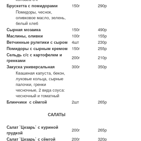
Брускетта с помидорами
150г
290р
Помидоры, чеснок,
оливковое масло, зелень,
белый хлеб
Сырная мозаика
150г
490р
Маслины, оливки
100г
155р
Ветчинные рулетики с сыром
4шт
230р
Помидоры с сырным кремом
150г
255р
Сельдь с/с с картофелем и
200г
210р
гренками
Закуска универсальная
300г
350р
Квашеная капуста, бекон,
луковые кольца, сырные
палочки, гренки
чесночные, 2 вида соуса:
чесночный и томатный
Блинчики с сёмгой
2шт
265р
САЛАТЫ
Салат `Цезарь` с куриной
200г
265р
грудкой
Салат `Цезарь` с сёмгой
200г
320р