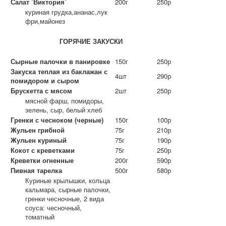
Салат `Виктория`
200г
250р
куриная грудка,ананас,лук
фри,майонез
ГОРЯЧИЕ ЗАКУСКИ
Сырные палочки в панировке
150г
250р
Закуска теплая из баклажан с
4шт
290р
помидором и сыром
Брускетта с мясом
2шт
250р
мясной фарш, помидоры,
зелень, сыр, белый хлеб
Гренки с чесноком (черные)
150г
100р
Жульен грибной
75г
210р
Жульен куриный
75г
190р
Кокот с креветками
75г
250р
Креветки огненные
200г
590р
Пивная тарелка
500г
580р
Куриные крылышки, кольца
кальмара, сырные палочки,
гренки чесночные, 2 вида
соуса: чесночный,
томатный