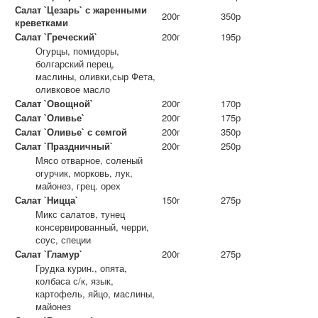
Салат `Цезарь` с жаренными
200г
350р
креветками
Салат `Греческий`
200г
195р
Огурцы, помидоры,
болгарский перец,
маслины, оливки,сыр Фета,
оливковое масло
Салат `Овощной`
200г
170р
Салат `Оливье`
200г
175р
Салат `Оливье` с семгой
200г
350р
Салат `Праздничный`
200г
250р
Мясо отварное, соленый
огурчик, морковь, лук,
майонез, грец. орех
Салат `Ницца`
150г
275р
Микс салатов, тунец
консервированный, черри,
соус, специи
Салат `Гламур`
200г
275р
Грудка курин., опята,
колбаса с/к, язык,
картофель, яйцо, маслины,
майонез