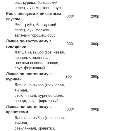
рис, курица, болгарский
перец, лук, морковь, соус
Рис с овощами и пикантным
300г
290р
соусом
Рис, грибы, болгарский
перец, лук, морковь,
зеленый горошек, соус
Лапша по-восточному с
300г
390р
говядиной
Лапша на выбор (гречневая,
яичная, стеклянная),
говяжья вырезка, овощи,
соус фирменный
Лапша по-восточному с
300г
290р
курицей
Лапша на выбор (гречневая,
яичная,
стеклянная), куриное филе,
овощи, соус фирменный
Лапша по-восточному с
300г
390р
креветками
Лапша на выбор (гречневая,
яичная,
стеклянная), креветки,