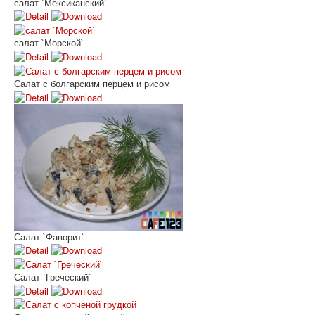
салат `Мексиканский`
салат `Морской`
Салат с болгарским перцем и рисом
Салат `Фаворит`
Салат `Греческий`