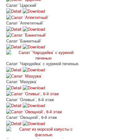
Салат `Царский`
Салат `Аппетитный`
Салат `Банкетный`
Салат `Чародейка` с куриной печенью
Салат `Мазурка`
Салат `Оливье`, 6-й этаж
Салат `Овощной`, 6-й этаж