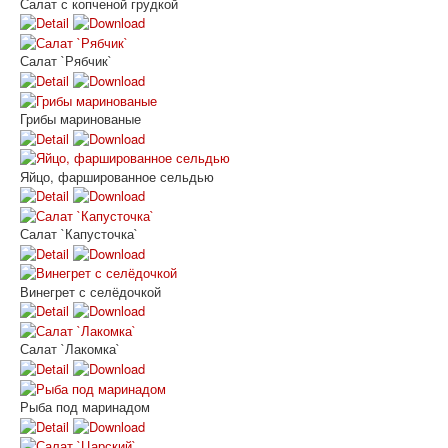
Салат с копченой грудкой
Салат `Рябчик`
Грибы маринованые
Яйцо, фаршированное сельдью
Салат `Капусточка`
Винегрет с селёдочкой
Салат `Лакомка`
Рыба под маринадом