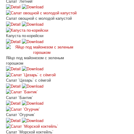
Салат `Летний`
Салат овощной с молодой капустой
Капуста по-корейски
Яйцо под майонезом с зеленым
горошком
Салат `Цезарь` с сёмгой
Салат `Бантик`
Салат `Огурчик`
Салат `Морской коктейль`