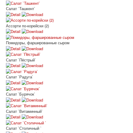
Салат `Ташкент`
Ассорти по-корейски (2)
Помидоры, фаршированные сыром
Салат `Пёстрый`
Салат `Радуга`
Салат `Бурячок`
Салат `Витаминный`
Салат `Столичный `