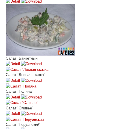
Салат `Банкетный`
Салат `Лесная сказка`
Салат `Поляна`
Салат `Оливье`
Салат `Перуанский`