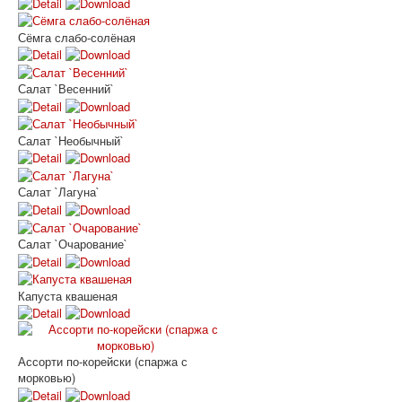
Сёмга слабо-солёная
Салат `Весенний`
Салат `Необычный`
Салат `Лагуна`
Салат `Очарование`
Капуста квашеная
Ассорти по-корейски (спаржа с
морковью)