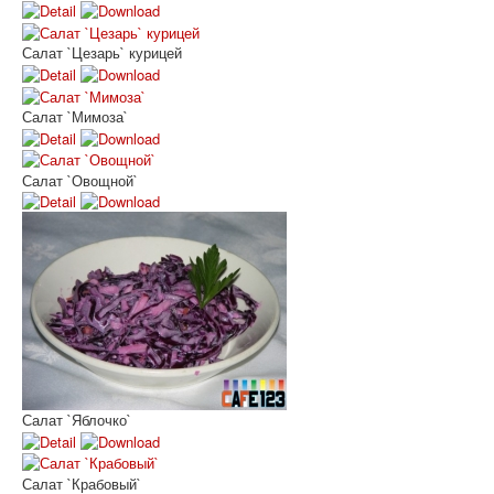
Салат `Цезарь` курицей
Салат `Мимоза`
Салат `Овощной`
Салат `Яблочко`
Салат `Крабовый`