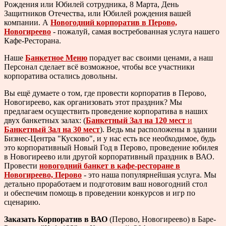
Рождения или Юбилей сотрудника, 8 Марта, День
Защитников Отечества, или Юбилей рождения вашей
компании. А
Новогодний корпоратив в Перово,
Новогиреево
- пожалуй, самая востребованная услуга нашего
Кафе-Ресторана.
Наше
Банкетное Меню
порадует вас своими ценами, а наш
Персонал сделает всё возможное, чтобы все участники
корпоратива остались довольны.
Вы ещё думаете о том, где провести корпоратив в Перово,
Новогиреево, как организовать этот праздник? Мы
предлагаем осуществить проведение корпоратива в наших
двух банкетных залах: (
Банкетный Зал на 120 мест
и
Банкетный Зал на 30 мест
). Ведь мы расположены в здании
Бизнес-Центра "Кусково", и у нас есть все необходимое, будь
это корпоративный Новый Год в Перово, проведение юбилея
в Новогиреево или другой корпоративный праздник в ВАО.
Провести
новогодний банкет в кафе-ресторане в
Новогиреево, Перово
- это наша популярнейшая услуга. Мы
детально проработаем и подготовим ваш новогодний стол
и обеспечим помощь в проведении конкурсов и игр по
сценарию.
Заказать Корпоратив в ВАО
(Перово, Новогиреево) в Баре-