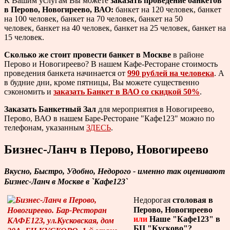
К Вашим услугам Вы можете
заказать проведение банкетов
в Перово, Новогиреево, ВАО:
банкет на 120 человек, банкет
на 100 человек, банкет на 70 человек, банкет на 50
человек, банкет на 40 человек, банкет на 25 человек, банкет на
15 человек.
Сколько же стоит провести банкет в Москве
в районе
Перово и Новогиреево? В нашем Кафе-Ресторане стоимость
проведения банкета начинается от
990 рублей на человека
. А
в будние дни, кроме пятницы, Вы можете существенно
сэкономить и
заказать Банкет в ВАО со скидкой 50%
.
Заказать Банкетный Зал
для мероприятия в Новогиреево,
Перово, ВАО в нашем Баре-Ресторане "Кафе123" можно по
телефонам, указанным
ЗДЕСЬ
.
Бизнес-Ланч в Перово, Новогиреево
Вкусно, Быстро, Удобно, Недорого - именно так оценивают
Бизнес-Ланч в Москве в `Кафе123`
Недорогая
столовая в
Перово, Новогиреево
или
Наше "Кафе123" в
БЦ "Кусково"?