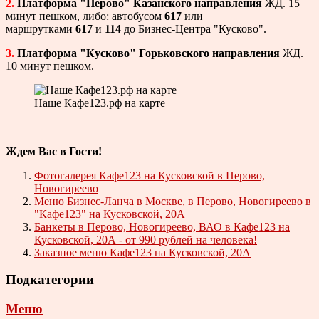
2.
Платформа "Перово" Казанского направления
ЖД. 15
минут пешком, либо: автобусом
617
или
маршрутками
617
и
114
до Бизнес-Центра "Кусково".
3.
Платформа "Кусково" Горьковского направления
ЖД.
10 минут пешком.
Наше Кафе123.рф на карте
Ждем Вас в Гости!
Фотогалерея Кафе123 на Кусковской в Перово,
Новогиреево
Меню Бизнес-Ланча в Москве, в Перово, Новогиреево в
"Кафе123" на Кусковской, 20А
Банкеты в Перово, Новогиреево, ВАО в Кафе123 на
Кусковской, 20А - от 990 рублей на человека!
Заказное меню Кафе123 на Кусковской, 20А
Подкатегории
Меню