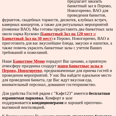
предлагает заказать
банкетный зал в Перово,
Новогиреево, ВАО для
проведения банкетов,
фуршетов, свадебных торжеств, дискотек, клубных встреч,
камерных концертов, а также для ритуальных мероприятий
(поминки ВАО). Мы готовы предоставить два банкетных зала
около парка Кусково (
Банкетный Зал на 120 мест
и
Банкетный Зал на 30 мест
) в Перово, Новогиреево, ВАО и
приготовить для вас вкуснейшие блюда, закуски и напитки, а
также помочь украсить банкетные залы с учетом Ваших
требований и пожеланий.
Наше
Банкетное Меню
порадует Вас ценами, а приятную
атмосферу праздника создадут
наши банкетные залы в
Перово, Новогиреево
, предназначенные для приема гостей и
проведения мероприятий. У нас Вы найдете идеальное место
для проведения банкета, где Вас ждут вкусная еда,
внимательный персонал, домашнее гостеприимство.
Для удобства Гостей рядом с "Кафе123" имеется
бесплатная
охраняемая парковка
. Комфорт в зале
поддерживается
кондиционерами
и хорошей приточно-
вытяжной вентиляцией.