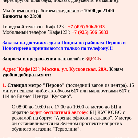
через другой шлагбаум, показав документы на машину.
Мы (
временно
) работаем
ежедневно
с 10:00 до 21:00
.
Банкеты до 23:00
Городской телефон `Кафе123`:
+7 (495) 506-5033
Мобильный телефон `Кафе123`:
+7 (925) 506-5033
Заказы на доставку еды и Пиццы по районам Перово и
Новогиреево принимаются только по телефону!!!
Запросы и предложения
направляйте
ЗДЕСЬ
Адрес `Кафе123`: Москва. ул. Кусковская, 20А.
К нам
удобно добираться от:
1.
Станция метро "Перово"
(последний вагон из центра), 15
минут пешком, либо: автобусом
617
или маршрутками
617
и
114
до Бизнес-Центра "Кусково".
С 08:00 до 10:00 и с 17:00 до 19:00 от метро до БЦ и
обратно
ходит бесплатный автобус
БЦ КУСКОВО с
рекламой на борту: "Аренда офисов и складов". У метро
он останавливается на Зелёном проспекте напротив
обувного магазина "Терволина".