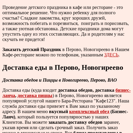
Проведение детского праздника в кафе или ресторане - это
оптимальное решение. Что нужно ребенку для полного
счастья? Сладкие лакомства, круг хороших друзей,
возможность побегать и порезвиться, поиграть и порисовать,
а также уютная обстановка. Детские праздники дома могут
упустить одну из этих составляющих. Да и родителям у нас
скучать не придется!
Заказать детский Праздник
в Перово, Новогиреево в Нашем
Кафе-ресторане можно по телефонам, указанным
ЗДЕСЬ
.
Доставка еды в Перово, Новогиреево
Доставка обедов и Пиццы в Новогиреево, Перово, ВАО
Доставка еды (куда входит
доставка обедов, доставка
бизнес-
ланча
,
доставка пиццы
) в Перово, Новогиреево является
популярной услугой нашего Бара-Ресторана "Кафе123". Наша
служба доставки еды привезет к Вам заказ по указанному
адресу. В нашем меню
вкусный
комплексный обед
(Бизнес-
Ланч)
, который пользуется популярностью у наших
Клиентов. Вы можете
заказать доставку обедов
заранее,
указав время или сделать срочный заказ. Получить заказ
можно в минимальные сроки. Все
блюда представлены в