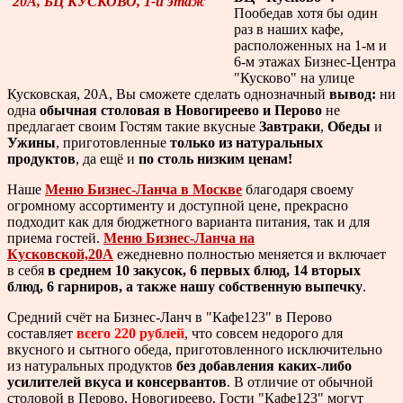
Пообедав хотя бы один
раз в наших кафе,
расположенных на 1-м и
6-м этажах Бизнес-Центра
"Кусково" на улице
Кусковская, 20А, Вы сможете сделать однозначный
вывод:
ни
одна
обычная столовая в Новогиреево и Перово
не
предлагает своим Гостям такие вкусные
Завтраки
,
Обеды
и
Ужины
, приготовленные
только из натуральных
продуктов
, да ещё и
по столь низким ценам!
Наше
Меню Бизнес-Ланча в Москве
благодаря своему
огромному ассортименту и доступной цене, прекрасно
подходит как для бюджетного варианта питания, так и для
приема гостей.
Меню Бизнес-Ланча на
Кусковской,20А
ежедневно полностью меняется и включает
в себя
в среднем 10 закусок, 6 первых блюд, 14 вторых
блюд, 6 гарниров, а также нашу собственную выпечку
.
Средний счёт на Бизнес-Ланч в "Кафе123" в Перово
составляет
всего 220 рублей
, что совсем недорого для
вкусного и сытного обеда, приготовленного исключительно
из натуральных продуктов
без добавления каких-либо
усилителей вкуса и консервантов
. В отличие от обычной
столовой в Перово, Новогиреево, Гости "Кафе123" могут