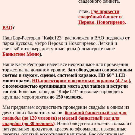
свадебного банкета.
Итак,
Где провести
свадебный банкет в
Перово, Новогиреево,
ВАО
?
Наш Бар-Ресторан "Кафе123" расположен в ВАО недалеко от
парка Кусково, метро Перово и Новогиреево. Легкий и
светлый интерьер, доступные цены (посмотрите наше
Банкетное Меню
).
Наше Кафе-Ресторан имеет всё необходимое для проведения
торжества на должном уровне.
Зал оборудован современным
светом и звуком, сценой, системой караоке, HD 60" LED-
мониторами,
HD-проектором и огромным экраном (4.2 м.)
,
с возможностью организации места для танцев и встречи
гостей
. Большая площадь "Кафе123" позволяет проводить
крупные мероприятия
до 150 человек
.
Мы предлагаем осуществить проведение свадьбы в одном из
двух наших банкетных залов:
большой банкетный зал для
свадьбы (до 120 человек) и малый банкетный зал для
свадьбы (до 30 человек)
. Наши блюда изготовлены только из
натуральных продуктов, красочно оформлены, изысканные
десерты, богатый ассортимент напитков. Вас обслуживает