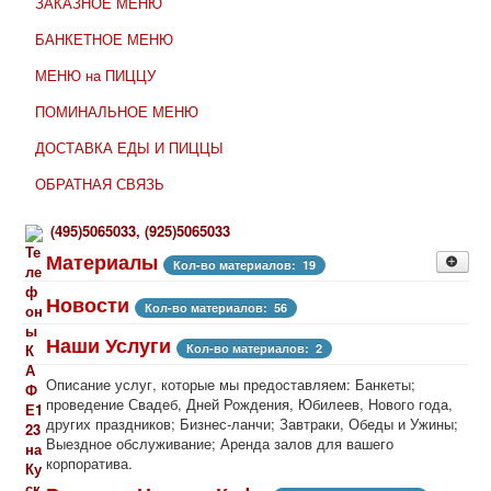
ЗАКАЗНОЕ МЕНЮ
БАНКЕТНОЕ МЕНЮ
МЕНЮ на ПИЦЦУ
ПОМИНАЛЬНОЕ МЕНЮ
ДОСТАВКА ЕДЫ И ПИЦЦЫ
ОБРАТНАЯ СВЯЗЬ
(
495)
5065033,
(925)
5065033
Материалы
Кол-во материалов: 19
Меню
Новости
Кол-во материалов: 8
Кол-во материалов: 56
Наши Услуги
Кол-во материалов: 2
Описание услуг, которые мы предоставляем: Банкеты;
проведение Свадеб, Дней Рождения, Юбилеев, Нового года,
других праздников; Бизнес-ланчи; Завтраки, Обеды и Ужины;
Выездное обслуживание; Аренда залов для вашего
корпоратива.